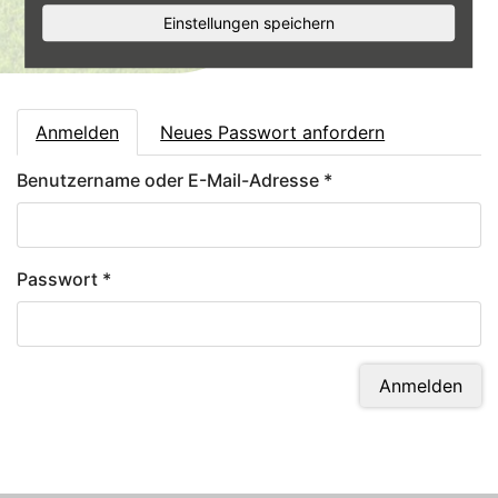
Einstellungen speichern
Haupt-Reiter
(aktiver Reiter)
Anmelden
Neues Passwort anfordern
Benutzername oder E-Mail-Adresse
*
Passwort
*
Anmelden